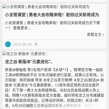
小龙哥课堂 | 勇者大会攻略来啦！助你过关斩将成为
小龙哥课堂 | 勇者大会攻略来啦！助你过关斩将成为天下第
一！ 查看更多...
查看全文 »
2022-06-28
龙之谷 新版本“元素进化”...
恭喜@橙柚兔 等3名用户获得【水球*1】。微博官方唯一抽奖
工具@微博抽奖平台 对本次抽奖进行监督，结果公正有效。公
示链接：网页链接 转发 @龙之谷官方微博: #龙之谷[超话]# 新
版本“元素进化”今日重磅更新，12周年限定预热活动全面开
启！天下第一勇士大会再度降临，冰封台风金挑战赛火热上
线。明晚19点更有新版本官方直播，届时将有龙之谷专属键鼠
等豪华奖励现场放送，记得设好闹钟，别错过哟！关注+转
发，6月28日抽取三位幸运冒险家奉上稀有坐骑：水球*1 此