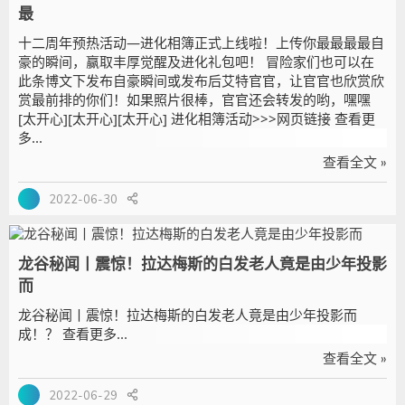
最
十二周年预热活动—进化相簿正式上线啦！上传你最最最最自
豪的瞬间，赢取丰厚觉醒及进化礼包吧！ 冒险家们也可以在
此条博文下发布自豪瞬间或发布后艾特官官，让官官也欣赏欣
赏最前排的你们！如果照片很棒，官官还会转发的哟，嘿嘿
[太开心][太开心][太开心] 进化相簿活动>>>网页链接 查看更
多...
查看全文 »
2022-06-30
龙谷秘闻丨震惊！拉达梅斯的白发老人竟是由少年投影
而
龙谷秘闻丨震惊！拉达梅斯的白发老人竟是由少年投影而
成！？ 查看更多...
查看全文 »
2022-06-29