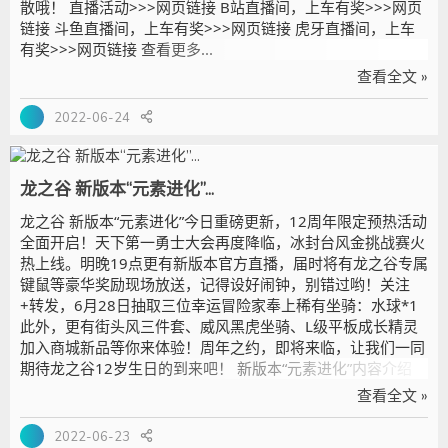
散哦！ 直播活动>>>网页链接 B站直播间，上车有奖>>>网页
链接 斗鱼直播间，上车有奖>>>网页链接 虎牙直播间，上车
有奖>>>网页链接 查看更多...
查看全文 »
2022-06-24
龙之谷 新版本“元素进化”...
龙之谷 新版本“元素进化”今日重磅更新，12周年限定预热活动
全面开启！天下第一勇士大会再度降临，冰封台风金挑战赛火
热上线。明晚19点更有新版本官方直播，届时将有龙之谷专属
键鼠等豪华奖励现场放送，记得设好闹钟，别错过哟！关注
+转发，6月28日抽取三位幸运冒险家奉上稀有坐骑：水球*1
此外，更有街头风三件套、威风黑虎坐骑、L级平板成长精灵
加入商城新品等你来体验！周年之约，即将来临，让我们一同
期待龙之谷12岁生日的到来吧！ 新版本“元素进化”内容介绍
>>>网页链接 12周年限定预热活动>>网页链接 冰封台风金挑
查看全文 »
战赛>>网页链接 商城新品一览>>网页链接 查看更多...
2022-06-23