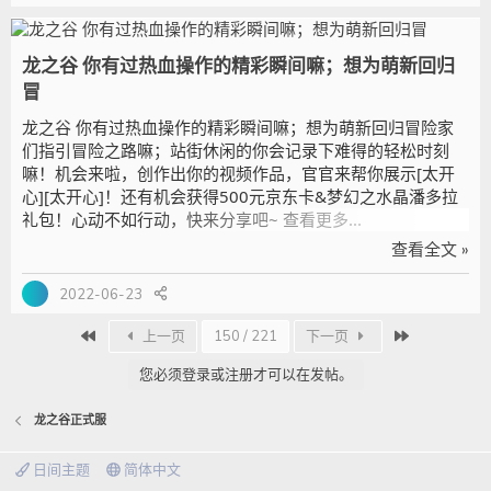
龙之谷 你有过热血操作的精彩瞬间嘛；想为萌新回归
冒
龙之谷 你有过热血操作的精彩瞬间嘛；想为萌新回归冒险家
们指引冒险之路嘛；站街休闲的你会记录下难得的轻松时刻
嘛！机会来啦，创作出你的视频作品，官官来帮你展示[太开
心][太开心]！还有机会获得500元京东卡&梦幻之水晶潘多拉
礼包！心动不如行动，快来分享吧~ 查看更多...
查看全文 »
2022-06-23
首个
最近
上一页
150 / 221
下一页
您必须登录或注册才可以在发帖。
龙之谷正式服
日间主题
简体中文