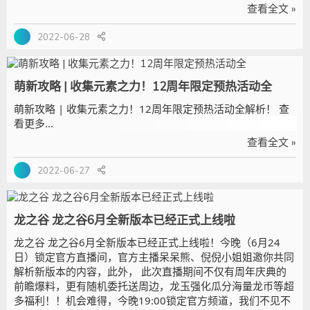
外，更有街头风三件套、威风黑虎坐骑、L级平板成长精灵加
查看全文 »
入商城新品等你来体验！周年之约，即将来临，让我们一同期
待龙之谷12岁生日的到来吧！ 新版本“元素进化”内容介绍
2022-06-28
>>>https://dnact3.web.sdo.com/Pro2022/2022version/De
fault.aspx?month=6 12周年限定预热活动
>>http://act2.dn.sdo.com/Pro2022/ysxl/ 冰封台风金挑战赛
萌新攻略 | 收集元素之力！12周年限定预热活动全
>>http://act2.dn.sdo.com/Pro2022/202206TaiRank/Defaul
t.aspx 商城新品一览
萌新攻略 | 收集元素之力！12周年限定预热活动全解析！ 查
>>https://dnact3.web.sdo.com/Pro2022/2022sc/default.as
看更多...
px?Month=6 查看更多...
查看全文 »
2022-06-27
龙之谷 龙之谷6月全新版本已经正式上线啦
龙之谷 龙之谷6月全新版本已经正式上线啦！今晚（6月24
日）锁定官方直播间，官方主播呆呆熊、倪倪小姐姐邀你共同
解析新版本的内容，此外， 此次直播期间不仅有周年庆典的
前瞻爆料，更有随机委托送周边，龙玉强化瓜分海量龙币等超
多福利！！机会难得，今晚19:00锁定官方频道，我们不见不