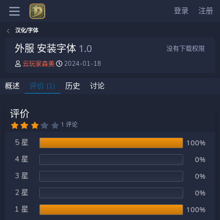
登录
注册
汉化/字体
外服 安装字体
1.0
没有下载权限
作
创
云玩家森美
2024-01-18
者
建
日
概述
评价 (1)
历史
讨论
期
评价
3
1 评论
.
0
5 星
100%
0
星
4 星
0%
3 星
0%
2 星
0%
1 星
100%