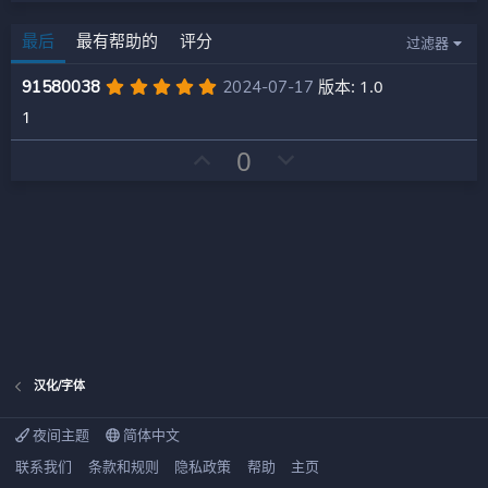
最后
最有帮助的
评分
过滤器
5
版本: 1.0
91580038
2024-07-17
.
1
0
0
星
好
否
0
评
决
票
汉化/字体
夜间主题
简体中文
联系我们
条款和规则
隐私政策
帮助
主页