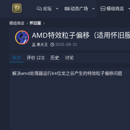
论坛
动态广场
模组商店
模组商店
怀旧服
AMD特效粒子偏移（适用怀旧
作
创
果大王
2025-08-31
者
建
日
概述
评价 (22)
历史
讨论
期
解决amd处理器运行64位龙之谷产生的特效粒子偏移问题