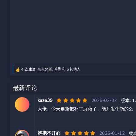
不饮浊酒
,
奈克瑟斯
,
呼导
和 6 其他人
反
馈
:
最新评论
5
版本: 1
kaze39
2026-02-07
.
大佬，今天更新把补丁屏蔽了，能开发个新的么
0
0
星
5
版本
抱抱不开心
2026-01-12