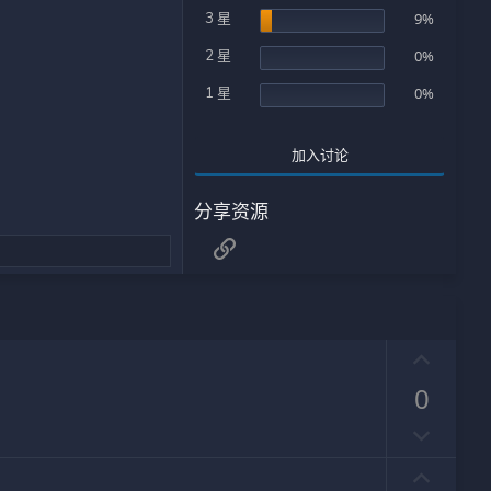
3 星
9%
2 星
0%
1 星
0%
加入讨论
分享资源
链接
好
评
0
否
决
好
票