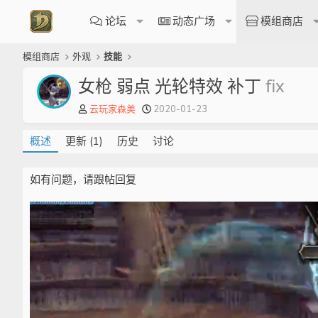
论坛
动态广场
模组商店
模组商店
外观
技能
女枪 弱点 光轮特效 补丁
fix
作
创
云玩家森美
2020-01-23
者
建
日
概述
更新 (1)
历史
讨论
期
如有问题，请跟帖回复