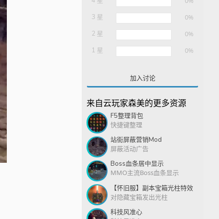
星
4 星
0%
3 星
0%
2 星
0%
1 星
0%
加入讨论
来自云玩家森美的更多资源
F5整理背包
快捷键整理
站街屏蔽营销Mod
屏蔽活动广告
Boss血条居中显示
MMO主流Boss血条显示
【怀旧服】副本宝箱光柱特效
对隐藏宝箱发出光柱
科技风准心