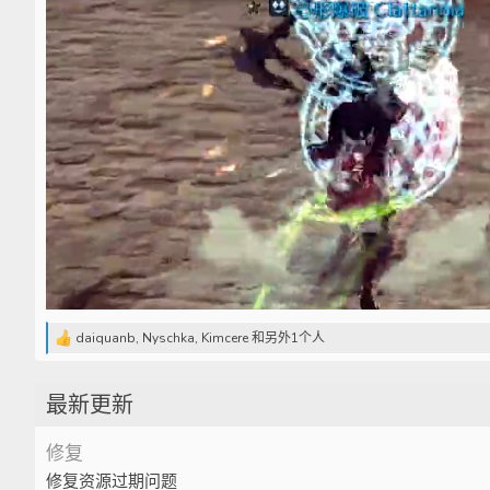
daiquanb
,
Nyschka
,
Kimcere
和另外1个人
反
馈
:
最新更新
修复
修复资源过期问题