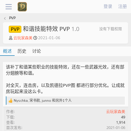
登录
注册
PVP
和谐技能特效 PVP
1.0
PVP
没有下载权限
作
创
云玩家森美
2021-01-06
者
建
日
概述
历史
讨论
期
该补丁和谐某些职业的技能特效，还在一些武器光效，还有部
分翅膀等和谐。
对全灭，连击房，以及凯德拉PVP图 都进行部分优化。让成就
房玩起来没这么卡。
Nyschka
,
宋书航
,
junno
和另外1个人
反
馈
作者
云玩家森美
:
下载
49
查看
1,914
首次发布
2021-01-06