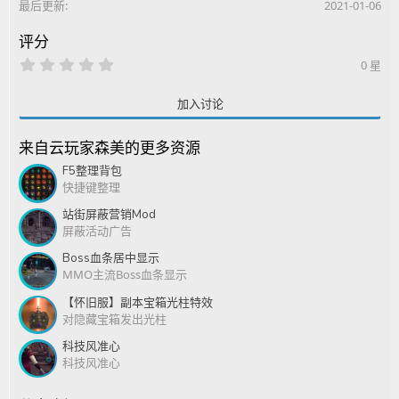
最后更新
2021-01-06
评分
0
0 星
.
0
0
加入讨论
星
来自云玩家森美的更多资源
F5整理背包
快捷键整理
站街屏蔽营销Mod
屏蔽活动广告
Boss血条居中显示
MMO主流Boss血条显示
【怀旧服】副本宝箱光柱特效
对隐藏宝箱发出光柱
科技风准心
科技风准心