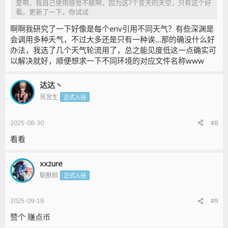
是啊，我自己使用感觉不腻啊，因为这7个变天的天空，只有这个好
看。更新了一下，你试试
啊啊我研究了一下好像是每个env引用不同天气？有些深渊是
会调用多种天气，不过大多还是只有一种诶...那的确没什么好
办法，我选了几个天气轮流用了，总之能见度低这一点确实可
以解决就好，顺便想求一下不同环境的对应文件名称www
达达丶
見習生
正式入谷
2025-08-30
#8
看看
xxzure
馴獸師
正式入谷
2025-09-18
#9
赞个 赚点币