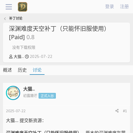
登录
注册
补丁讨论
深渊难度天空补丁（只能怀旧服使用）
[Paid]
0.8
没有下载权限
主
开
大猫...
2025-07-22
题
始
发
时
概述
历史
讨论
起
间
人
大猫...
初露鋒芒
正式入谷
2025-07-22
#1
大猫... 提交新资源：
- 原本的深渊难度灰蒙
深渊难度天空补丁（只能怀旧服使用）