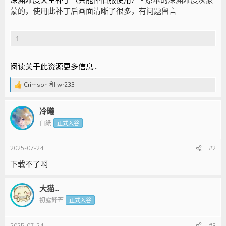
蒙的，使用此补丁后画面清晰了很多，有问题留言
1
阅读关于此资源更多信息...
Crimson
和
wr233
反
馈
:
冷曦
白紙
正式入谷
2025-07-24
#2
下载不了啊
大猫...
初露鋒芒
正式入谷
2025-07-24
#3