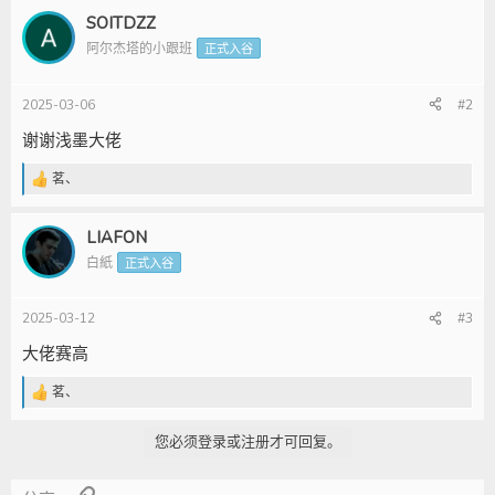
SOITDZZ
阿尔杰塔的小跟班
正式入谷
2025-03-06
#2
谢谢浅墨大佬
茗、
反
馈
:
LIAFON
白紙
正式入谷
2025-03-12
#3
大佬赛高
茗、
反
馈
:
您必须登录或注册才可回复。