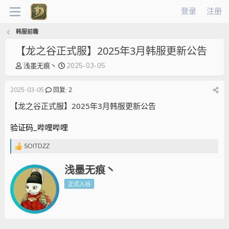
登录
注册
韩服前瞻
【龙之谷正式服】2025年3月韩服更新公告
主
开
浅墨无痕丶
2025-03-05
题
始
发
时
2025-03-05
回复: 2
起
间
人
【龙之谷正式服】2025年3月韩服更新公告
验证码_哔哩哔哩
SOITDZZ
反
馈
:
撰
浅墨无痕丶
写
正式入谷
者